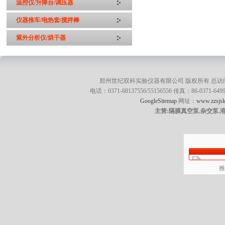
温控仪/升降台/调压器
仪器推车/电热套/搅拌棒
紫外分析仪/烘干器
郑州世纪双科实验仪器有限公司 版权所有 总访
电话：0371-68137556/55156556 传真：86-0371
GoogleSitemap
网址：
www.zzsjsk
主营:隔膜真空泵.杂交泵.
推