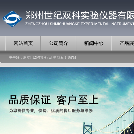
中午好，朋友!
126
年
8
月
7
日
星期五
1
:
16
PM