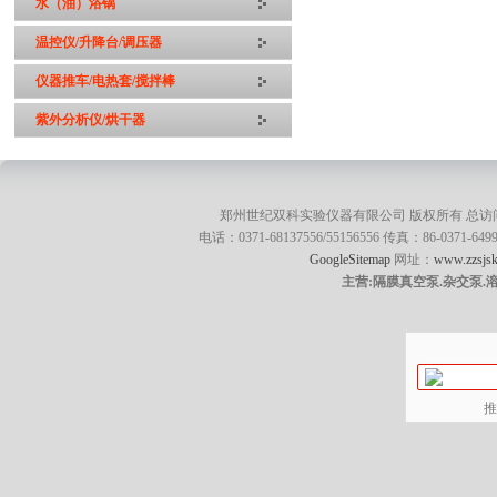
水（油）浴锅
温控仪/升降台/调压器
仪器推车/电热套/搅拌棒
紫外分析仪/烘干器
郑州世纪双科实验仪器有限公司 版权所有 总访
电话：0371-68137556/55156556 传真：86-0371
GoogleSitemap
网址：
www.zzsjsk
主营:隔膜真空泵.杂交泵.
推