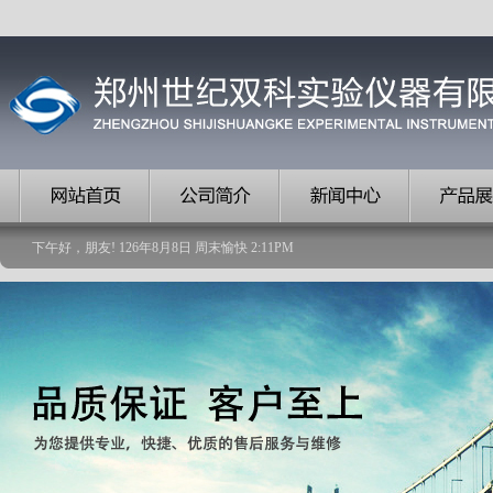
下午好，朋友!
126
年
8
月
8
日
周末愉快
2
:
11
PM