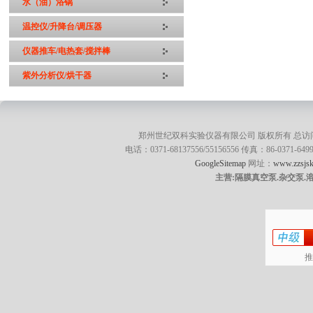
水（油）浴锅
温控仪/升降台/调压器
仪器推车/电热套/搅拌棒
紫外分析仪/烘干器
郑州世纪双科实验仪器有限公司 版权所有 总访
电话：0371-68137556/55156556 传真：86-0371
GoogleSitemap
网址：
www.zzsjsk
主营:隔膜真空泵.杂交泵.
推