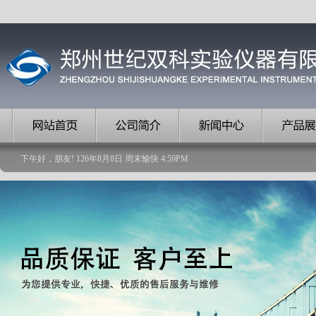
下午好，朋友!
126
年
8
月
8
日
周末愉快
4
:
59
PM