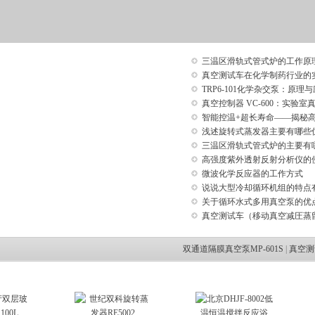
三温区滑轨式管式炉的工作原
真空测试车在化学制药行业的
TRP6-101化学杂交泵：原理
真空控制器 VC-600：实验
智能控温+超长寿命——揭秘
浅述旋转式蒸发器主要有哪些
三温区滑轨式管式炉的主要有
高强度紫外透射反射分析仪的
微波化学反应器的工作方式
说说大型冷却循环机组的特点
关于循环水式多用真空泵的优
真空测试车（移动真空减圧蒸
双通道隔膜真空泵MP-601S
|
真空测