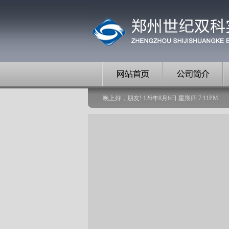
晚上好，朋友!
126
年
8
月
6
日
星期四
7
:
11
PM