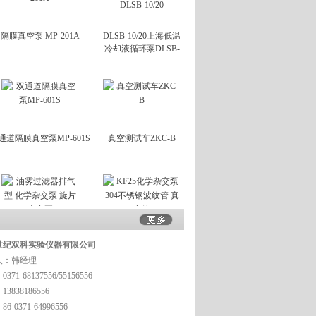
隔膜真空泵 MP-201A
DLSB-10/20上海低温
冷却液循环泵DLSB-
10/20
通道隔膜真空泵MP-601S
真空测试车ZKC-B
过滤器排气型 化学杂交泵
KF25化学杂交泵304
世纪双科实验仪器有限公司
旋片真空泵
不锈钢波纹管 真空
人：韩经理
管
371-68137556/55156556
3838186556
6-0371-64996556