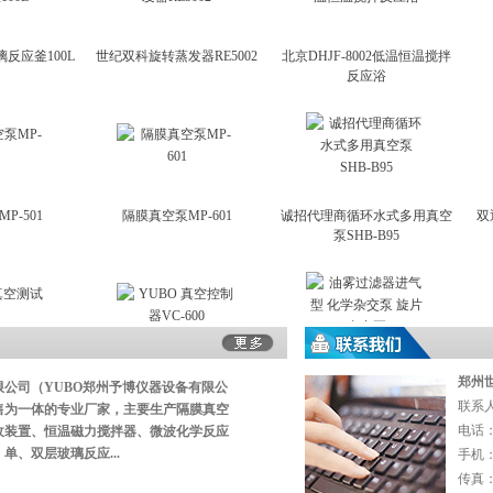
反应釜100L
世纪双科旋转蒸发器RE5002
北京DHJF-8002低温恒温搅拌
反应浴
P-501
隔膜真空泵MP-601
诚招代理商循环水式多用真空
双
泵SHB-B95
空测试车
YUBO 真空控制器VC-600
油雾过滤器进气型 化学杂交泵
油雾
郑州
限公司（
YUBO郑州予博仪器设备有限公
旋片真空泵
联系
售为一体的专业厂家，主要生产隔膜真空
电话：0
收装置、恒温磁力搅拌器、微波化学反应
单、双层玻璃反应...
手机：1
传真：8