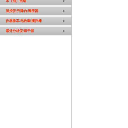
水（油）浴锅
温控仪/升降台/调压器
仪器推车/电热套/搅拌棒
紫外分析仪/烘干器