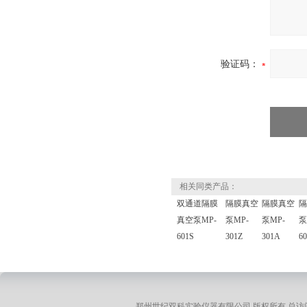
验证码：
相关同类产品：
双通道隔膜
隔膜真空
隔膜真空
隔
真空泵MP-
泵MP-
泵MP-
泵
601S
301Z
301A
60
郑州世纪双科实验仪器有限公司 版权所有 总访