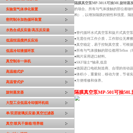
隔膜真空泵MP-501
A可抽50L旋转蒸
的场合。所有与气体接触的部位都做特
实验室气体净化装置
构），以增加隔膜的韧性和强度。隔
密闭制冷加热循环装置
水热合成反应釜/高压反应釜
●替代循环水式真空泵和旋片式真空
●无需任何工作介质，工作部位无摩
低温恒温搅拌反应浴
●真空稳定，易于控制真空度，可根
●所有与气体接触的部位都用Teflon
低温冷却液循环泵
●阀片采用进口材料。
真空制冷一体机
●SKF瑞士*轴承,低音
●德国进口电机制造商、合理的传动
高温箱式炉
●体积小，重量轻，移动方便，节省
●方便维修和保养。
高温管式炉
隔膜真空泵MP-501
可抽50
旋转蒸发器
大型工业低温冷却循环机组
单/双层玻璃反应釜/真空过滤器
真空/鼓风干燥箱/培养箱