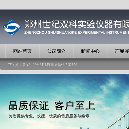
下午好，朋友!
126
年
8
月
8
日
周末愉快
5
:
32
PM