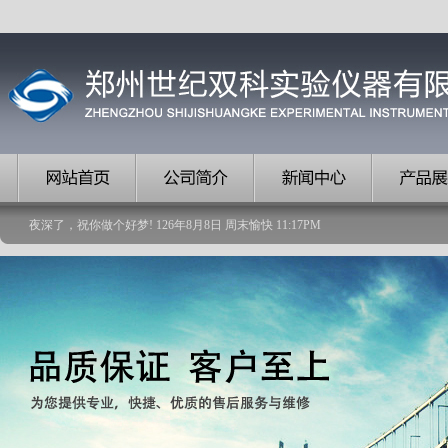
夜深了，祝你做个好梦!
126
年
8
月
8
日
周末愉快
11
:
17
PM