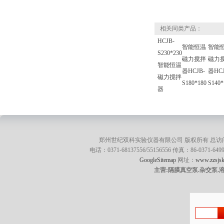
相关同类产品：
HCJB-
智能恒温
智能
S230*230
磁力搅拌
磁力
智能恒温
器HCJB-
器HCJ
磁力搅拌
S180*180
S140*
器
郑州世纪双科实验仪器有限公司 版权所有 总访
电话：0371-68137556/55156556 传真：86-0371
GoogleSitemap
网址：
www.zzsjsk
主营:隔膜真空泵.杂交泵.