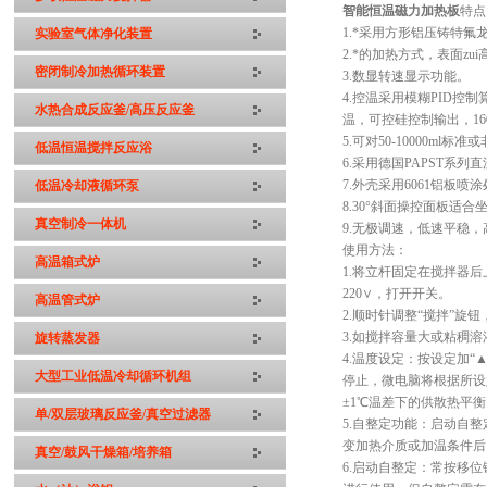
智能恒温磁力加热板
特点
1.*采用方形铝压铸特
实验室气体净化装置
2.*的加热方式，表面zu
密闭制冷加热循环装置
3.数显转速显示功能。
4.控温采用模糊PID
水热合成反应釜/高压反应釜
温，可控硅控制输出，16
5.可对50-10000ml
低温恒温搅拌反应浴
6.采用德国PAPST系
7.外壳采用6061铝板
低温冷却液循环泵
8.30°斜面操控面板适
真空制冷一体机
9.无极调速，低速平稳
使用方法：
高温箱式炉
1.将立杆固定在搅拌器
220∨，打开开关。
高温管式炉
2.顺时针调整“搅拌”
3.如搅拌容量大或粘稠
旋转蒸发器
4.温度设定：按设定加“
大型工业低温冷却循环机组
停止，微电脑将根据所设
±1℃温差下的供散热平
单/双层玻璃反应釜/真空过滤器
5.自整定功能：启动自整
变加热介质或加温条件后
真空/鼓风干燥箱/培养箱
6.启动自整定：常按移