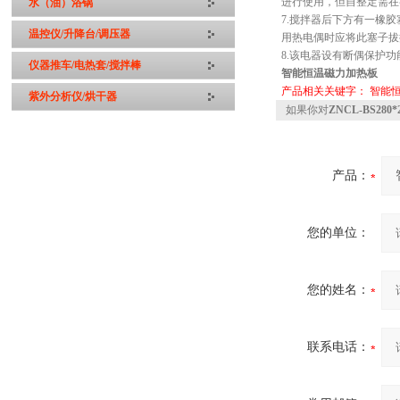
进行使用，但自整定需在
水（油）浴锅
7.搅拌器后下方有一橡
温控仪/升降台/调压器
用热电偶时应将此塞子拔
8.该电器设有断偶保护功
仪器推车/电热套/搅拌棒
智能恒温磁力加热板
产品相关关键字：
智能
紫外分析仪/烘干器
如果你对
ZNCL-BS28
产品：
您的单位：
您的姓名：
联系电话：