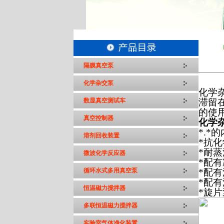
隔膜真空泵
化学杂交泵
化学
数显真空测试车
滞留
的使
真空控制器
化学
*
.*
溶剂回收装置
*抗
*耐
微波化学反应器
*配
循环水式多用真空泵
*配
*配
恒温磁力搅拌器
*旋
多联恒温磁力搅拌器
实验室气体净化装置