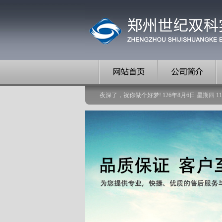
夜深了，祝你做个好梦!
126
年
8
月
6
日
星期四
11