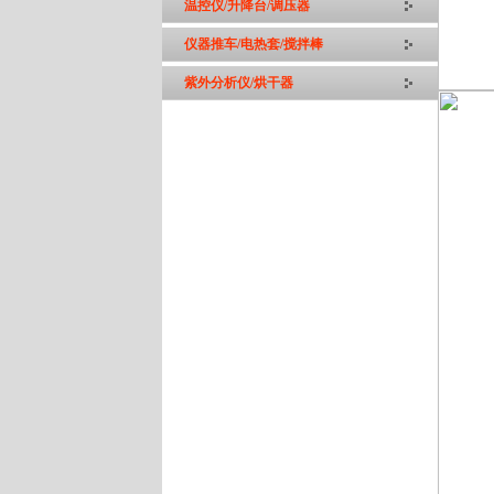
温控仪/升降台/调压器
仪器推车/电热套/搅拌棒
紫外分析仪/烘干器