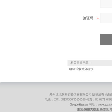
验证码：
相关同类产品：
暗箱式紫外分析仪
郑州世纪双科实验仪器有限公司 版权所有 总访
电话：0371-68137556/55156556 传真：86-0371
GoogleSitemap
网址：
www.zzsjsk
主营:隔膜真空泵.杂交泵.