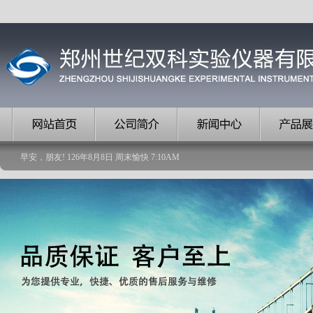
早安，朋友!
126
年
8
月
8
日
周末愉快
7
:
10
AM