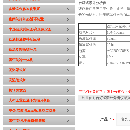
台灯式紫外分析仪
该仪器广泛应用于生物、化学、
实验室气体净化装置
长的光辐射。暗箱式紫外分析仪z
密闭制冷加热循环装置
Zf7三用紫外
水热合成反应釜/高压反应釜
滤色片尺寸
150×150mm
长波紫外线
365nm
低温恒温搅拌反应浴
短波紫外线
254nm
低温冷却液循环泵
电源
AC220V/50HZ
功率
12w
真空制冷一体机
尺寸
200×230×360m
高温箱式炉
高温管式炉
旋转蒸发器
产品相关关键字：
紫外分析仪
台
如果你对
台灯式紫外分析仪
感
大型工业低温冷却循环机组
单/双层玻璃反应釜/真空过滤器
产品：
真空/鼓风干燥箱/培养箱