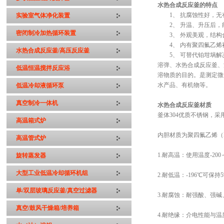
水热合成反应釜的特点
1、 抗腐蚀性好，无
实验室气体净化装置
2、 升温、升压后，
密闭制冷加热循环装置
3、 外观美观，结构
4、 内有聚四氟乙烯
水热合成反应釜/高压反应釜
5、 可替代铂坩埚解
溶弹、水热合成反应釜、
低温恒温搅拌反应浴
溶物质的目的。是测定微
水产品、有机物等。
低温冷却液循环泵
真空制冷一体机
水热合成反应釜材质
釜体304优质不锈钢，采
高温箱式炉
内胆材质为聚四氟乙烯（P
高温管式炉
1.耐高温：使用温度-200
旋转蒸发器
大型工业低温冷却循环机组
2.耐低温：-196℃可保持
单/双层玻璃反应釜/真空过滤器
3.耐腐蚀：耐强酸、强
真空/鼓风干燥箱/培养箱
4.耐绝缘：介电性能与