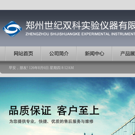
早安，朋友!
126
年
8
月
6
日
星期四
8
:
12
AM