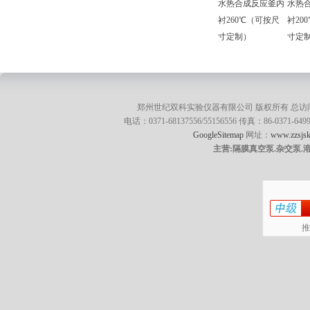
水热合成反应釜内
水热
衬260℃（可按尺
衬20
寸定制）
寸定
郑州世纪双科实验仪器有限公司 版权所有 总访
电话：0371-68137556/55156556 传真：86-0371
GoogleSitemap
网址：
www.zzsjsk
主营:隔膜真空泵.杂交泵.
推