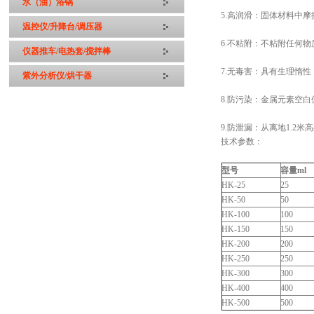
水（油）浴锅
5.高润滑：固体材料中摩擦
温控仪/升降台/调压器
6.不粘附：不粘附任何物
仪器推车/电热套/搅拌棒
7.无毒害：具有生理惰
紫外分析仪/烘干器
8.防污染：金属元素空白值低，
9.防泄漏：从离地1.
技术参数：
型号
容量ml
HK-25
25
HK-50
50
HK-100
100
HK-150
150
HK-200
200
HK-250
250
HK-300
300
HK-400
400
HK-500
500