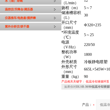
12
水（油）浴锅
（L/min）
扬程（m）
5～7
温控仪/升降台/调压器
储液槽容积
30
（L）
仪器推车/电热套/搅拌棒
开口尺寸
Ф320×235
紫外分析仪/烘干器
（mm）
*环境温度
5～25
（℃）
电源
220/50
（V/Hz）
整机功率
1800
（W）
外壳材质
冷板静电喷塑
外形尺寸
665L×545W×1
（mm）
重量（kg）
90
产品相关关键字：
低温冷却液循环泵
如果你对
DLSB-30/80低温冷却液循环
产品：