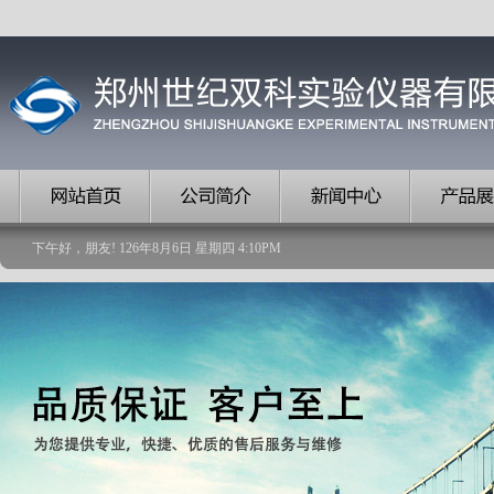
下午好，朋友!
126
年
8
月
6
日
星期四
4
:
10
PM