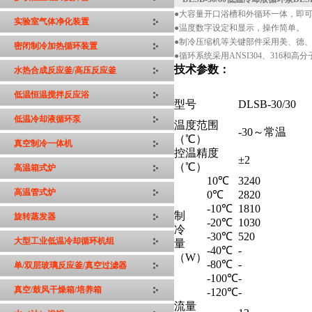
●大容量开口浴槽和外循环一体，即
实验室气体净化装置
●温度数字设定和显示，操作简单。
●制冷压缩机等关键部件采用美、德
密闭制冷加热循环装置
●循环系统采用ANSI304、316
技术参数：
水热合成反应釜/高压反应釜
低温恒温搅拌反应浴
型号
DLSB-30/30
低温冷却液循环泵
温度范围
-30～常温
（℃）
真空制冷一体机
控温精度
±2
（℃）
高温箱式炉
10℃
3240
高温管式炉
0℃
2820
-10℃
1810
制
旋转蒸发器
-20℃
1030
冷
-30℃
520
大型工业低温冷却循环机组
量
-40℃
-
（W）
-80℃
-
单/双层玻璃反应釜/真空过滤器
-100℃
-
真空/鼓风干燥箱/培养箱
-120℃
-
流量