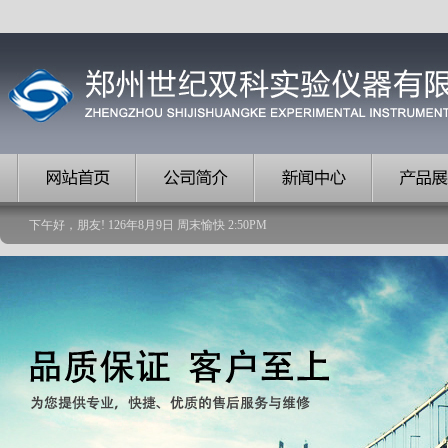
下午好，朋友!
126
年
8
月
9
日
周末愉快
2
:
50
PM