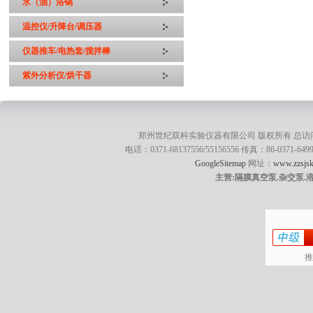
水（油）浴锅
温控仪/升降台/调压器
仪器推车/电热套/搅拌棒
紫外分析仪/烘干器
郑州世纪双科实验仪器有限公司 版权所有 总访
电话：0371-68137556/55156556 传真：86-0371
GoogleSitemap
网址：
www.zzsjsk
主营:隔膜真空泵.杂交泵.
推