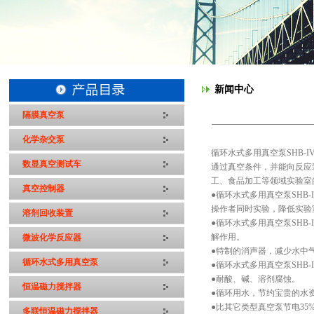
新闻中心
隔膜真空泵
化学杂交泵
循环水式多用真空泵SHB
数显真空测试车
通过真空条件，并能向反应
工、食品加工等领域实验室
真空控制器
●循环水式多用真空泵SH
操作者同时实验，降低实验
溶剂回收装置
●循环水式多用真空泵SHB-
解作用。
微波化学反应器
●特制的消声器，减少水中
循环水式多用真空泵
●循环水式多用真空泵SHB
●耐酸、碱、溶剂腐蚀。
恒温磁力搅拌器
●循环用水，节约宝贵的水
●比其它类型真空泵节电35
多联恒温磁力搅拌器