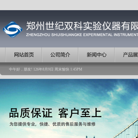
中午好，朋友!
126
年
8
月
9
日
周末愉快
1
:
45
PM