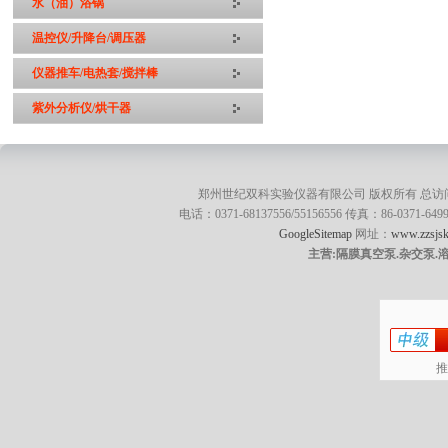
水（油）浴锅
温控仪/升降台/调压器
仪器推车/电热套/搅拌棒
紫外分析仪/烘干器
郑州世纪双科实验仪器有限公司 版权所有 总访
电话：0371-68137556/55156556 传真：86-0371
GoogleSitemap
网址：
www.zzsjsk
主营:隔膜真空泵.杂交泵.
推