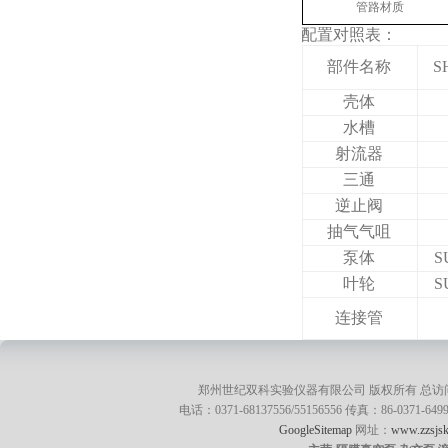
管路材质
配置对照表：
部件名称
S
壳体
水槽
射流器
三通
逆止阀
抽气气咀
泵体
S
叶轮
S
连接管
郑州世纪双科实验仪器有限公司 版权所有 总访
电话：0371-68137556/55156556 传真：86-0371
GoogleSitemap
网址：
www.zzsjsk