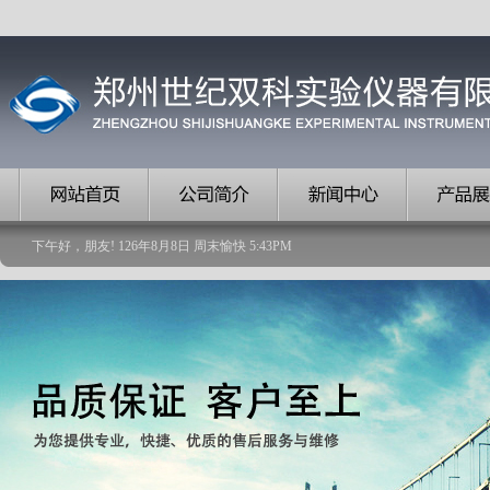
下午好，朋友!
126
年
8
月
8
日
周末愉快
5
:
43
PM