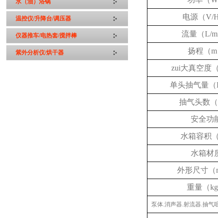
水（油）浴锅
电源（V/H
温控仪/升降台/调压器
流量（L/m
仪器推车/电热套/搅拌棒
扬程（m
紫外分析仪/烘干器
zui大真空度（
单头抽气量（L/
抽气头数
安全功
水箱容积（
水箱材
外形尺寸（
重量（k
泵体.消声器.射流器.抽气