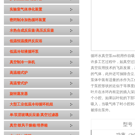
实验室气体净化装置
密闭制冷加热循环装置
水热合成反应釜/高压反应釜
低温恒温搅拌反应浴
低温冷却液循环泵
循环水真空泵zui初用作
许多工艺过程中，如真空过
真空制冷一体机
真空应用技术的飞跃发展，
高温箱式炉
的气体，此外还可抽除含尘
泵体中装有适量的水作为工
高温管式炉
于泵腔形状的近似于等厚度
叶片在水环内有定的插入深
旋转蒸发器
个小腔。如果以叶轮的下部
吸入，当吸气终了时小腔则
大型工业低温冷却循环机组
被排出泵外。
单/双层玻璃反应釜/真空过滤器
型号
真空/鼓风干燥箱/培养箱
功率（W