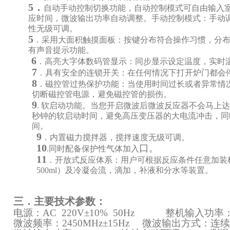
5
．
自动手动控制切换功能，自动控制模式可自由输入
应时间，微波输出功率自动调整。手动控制模式：手动
性无级可调。
5
．采用大面积触摸面板：按键分布符合操作习惯，分
有声音提示功能。
6
．高亮大字体数码管显示：同步显示设定温度，实时
7
．
具有安全的连锁开关：在任何情况下打开炉门都会
8
．磁控管过热保护功能：当使用时间过长或者异常情
切断磁控管电源，避免磁控管的损伤。
9
.
软启动功能。当您开启微波后微波反应器不会马上达到
秒钟的软启动时间，避免高压变压器的大电流冲击，同
间。
9
．内置磁力搅拌器，
搅拌速度无级可调
。
10
口。
.
同时配备保护性气体加入
11
．
开放式反应体系：用户可根据反应条件任意加装
500ml
）及冷凝会流，滴加，补液和分水等装置。
三．主要技术参数：
电源：AC 220V±10% 50Hz 整机输入功率：≤
微波频率：2450MHz±15Hz 微波输出方式：