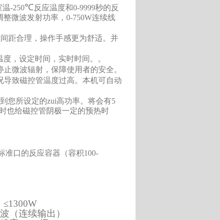
℃
室温
-250
反应温度和
0-9999
秒的反
调整微波发射功率，
0-750W
连续线
布间距合理，操作手感更为舒适。并
温度，设定时间，实时时间。。
停止微波辐射，保障使用者的安全。
况导致磁控管温度过高。本机可自动
您所设定的zui高功率。将会有5
时也给磁控管阴极一定的预热时
标准口的反应容器（容积
100-
1300W
连续波（连续输出）