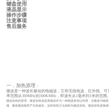
键盘使用
液晶显示
操作步骤
注意事项
售后服务
一．加热原理
：
微波
是一种波长极短的电磁波，它和无线电波、红外线、可
率范围从
300MHz
到
300KMHz
，即波长从
1
毫米到
1
米的范围
微波加热的原理：微波加热就是将微波作为一种能源来加以利用，当微波与物质
撞、吸收微波能而产生热效应，这种加热方法就称为微波加热。微波加热是物体