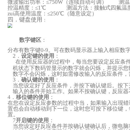
微波输出功率：≤750W（连续自动可调） 测温精
控温精度：≤1℃ 测温方法：接触式四氟温
zui高使用温度：≤250℃（随意设定）
四．键盘使用
：
数字键区
：
分布有数字键
0-9
。可在数码显示器上输入相应数
2
．
设定键的使用
：
在使用反应器的过程中，每当您要设定反应条
机状态下数码管显示的数字就会闪烁，并提示您
数字不会闪烁，这时如需修改输入的反应条件，
3
．
确认键的使用
：
当您设定好了反应条件，并按下确认键后。按下
输入的条件开始工作。如果不按确认键，反应器
4
．
移位键的使用
：
在您在设定反应参数的过程中当，如果输入出现错
置也会自动移动到下一位，这时您可按下移位键，
置。
7
开启键的使用
：
当您设定好反应条件并按确认键确认后，微电脑