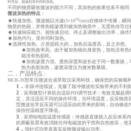
时开始，能做到里外同时加热。
不同的物质吸收微波的能力不同，其加热的效果也各不相同
微波加热的特点
：
10
☻
快速加热。微波能以光速
(3×10
cm/s)
在物体中传播，瞬
物质的热能，并将热能渗透到被加热物质中，无需热传导过
☻
快速响应能力。能快速启动、停止及调整输出功率，操作
☻
加热均匀。里外同时加热。
☻
选择性加热。介质损耗大的，加热后温度高，反之亦然。
☻
加热效率高。由于被加热物自身发热，加热没有热
箱没有热损耗。
☻
加热渗透力强。透热深度和波长处于同一数量级，
热为表面加热，渗透深度仅为微米数量级。
二．产品特点
：
MCR-3S
型常压微波合成萃取仪采用科技，确保您的实验顺
1
．
非脉冲连续波，克服了脉冲微波给实验带来的不利
2
．采用
微型计算机
自适应
PID
调节技术：有效克服超调
定，灵活适应不同的操作环境，当环境温度，反应物质
型微波化学反应器可以适应由此带来的影响，自动修改
P
保持控温精度不降低。
3
．
采用铂电阻温度传感器：传感器直接插入反应体系
的屏蔽装置有效消除任何电磁波的干扰和自热效应，使
4
．
指针式功率表真实反映微波输出功率。