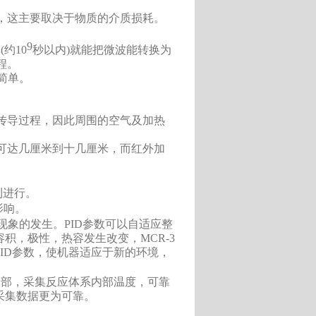
，这主要取决于物质的介质损耗。
9
间
(
约
10
秒以内
)
就能把微波能转换为
程。
简单。
传导过程，因此周围的空气及加热
可达几厘米到十几厘米，而红外加
利进行。
影响。
现象的发生。
PID
参数可以自适应整
容积，极性，热容发生改变，
MCR-3
ID
参数，使机器适应于新的环境，
内部，采集反应体系内部温度，可靠
采集数据更为可靠。