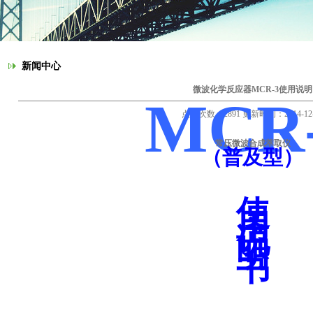
新闻中心
微波化学反应器MCR-3使用说明
MCR
点击次数：2891 更新时间：2014-12-
常压微波合成萃取仪
（普及型）
使
用
说
明
书