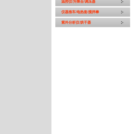
温控仪/升降台/调压器
仪器推车/电热套/搅拌棒
紫外分析仪/烘干器