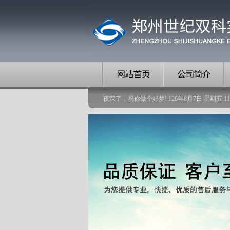
夜深了，祝你做个好梦!
126
年
8
月
7
日
星期五
11