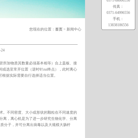
0371-68006556
传真：
0371-64996556
手机：
13838186556
您现在的位置：
首页
> 新闻中心
24
管所加物质其数量必须基本相等）合上盖板、接
或选至常开位置（逆时针zui终点），此时离心
。可根据实际需要自行选择适当位置。
术。不同密度、大小或形状的颗粒在不同速度的
分离，离心机是为了进一步研究生物化学、分离
白质分子，并可分离出病毒以及大规模大肠杆