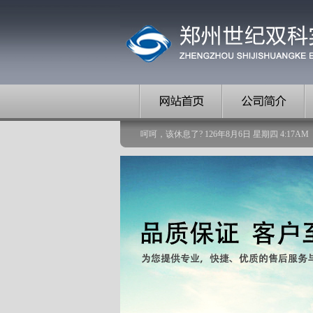
呵呵，该休息了?
126
年
8
月
6
日
星期四
4
:
17
AM