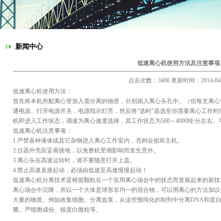
新闻中心
低速离心机使用方法及注意事项
点击次数：3406 更新时间：2014-04-
低速离心机使用方法：
首先将本机所配离心管加入需分离的物质，分别插入离心头孔中。（但每支离心
通电源、打开电源开关，电源指示灯亮，然后将“选时”器选至你需要离心工作时间
机即进入工作状态，调速为离心速度选择，其工作状态为500～4000转/分左右
低速离心机注意事项：
1.严禁各种液体或其它杂物进入离心工作室内，否则会损坏主机。
2.仪器外壳应妥善接地，以免整机受潮影响而发生意外。
3.离心头在高速运转时，请不要随意打开上盖。
4.禁止高速直接起动，必须由低速至高速慢慢起动！
低速离心机分离技术是根据颗粒在一个实用离心场合中的状态而发展起来的新技
离心场合中沉降，所以一个大体是球形非均一的混合物，可以用离心的方法加以
大量的物质。例如收集细胞、分离血浆，从这些预纯化的制剂中分离DNA和蛋
菌、严细胞成份、核蛋白微粒等。