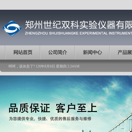
呵呵，该休息了?
126
年
8
月
6
日
星期四
2
:
24
AM