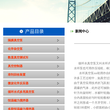
新闻中心
隔膜真空泵
化学杂交泵
数显真空测试车
循环水真空泵又叫水环式真空
真空控制器
水环泵也可用作压缩机，称为
水环真空泵zui初用作自
溶剂回收装置
许多工艺过程中，如真空过
由于真空应用技术的飞跃发
微波化学反应器
易爆的气体，此外还可抽除
循环水式多用真空泵
针方向旋转时，水被叶轮抛
分内表面恰好与叶轮轮毂相
恒温磁力搅拌器
环之间形成一个月牙空间，
转前180度时，小腔面积
多联恒温磁力搅拌器