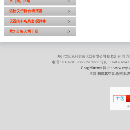
水（油）浴锅
温控仪/升降台/调压器
仪器推车/电热套/搅拌棒
紫外分析仪/烘干器
郑州世纪双科实验仪器有限公司 版权所有 总访
电话：0371-68137556/55156556 传真：86-0371
GoogleSitemap
网址：
www.zzsjsk
主营:隔膜真空泵.杂交泵.
推