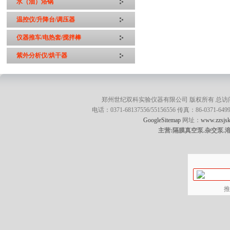
水（油）浴锅
温控仪/升降台/调压器
仪器推车/电热套/搅拌棒
紫外分析仪/烘干器
郑州世纪双科实验仪器有限公司 版权所有 总访
电话：0371-68137556/55156556 传真：86-0371
GoogleSitemap
网址：
www.zzsjsk
主营:隔膜真空泵.杂交泵.
推