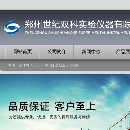
呵呵，该休息了?
126
年
8
月
7
日
星期五
2
:
29
AM