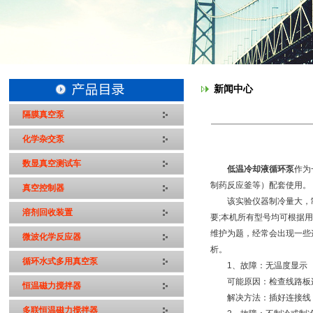
新闻中心
隔膜真空泵
化学杂交泵
数显真空测试车
低温冷却液循环泵
作为
制药反应釜等）配套使用。
真空控制器
该实验仪器制冷量大，制
溶剂回收装置
要;本机所有型号均可根据
维护为题，经常会出现一些
微波化学反应器
析。
循环水式多用真空泵
1、故障：无温度显示
可能原因：检查线路板连
恒温磁力搅拌器
解决方法：插好连接线，
多联恒温磁力搅拌器