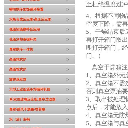
至杜绝温度过
密闭制冷加热循环装置
4、根据不同物
水热合成反应釜/高压反应釜
空度下降，需
低温恒温搅拌反应浴
5、干燥结束后
再打开箱门取
低温冷却液循环泵
即打开箱门，
真空制冷一体机
门。）
高温箱式炉
真空干燥箱注
高温管式炉
1、真空箱外壳
旋转蒸发器
2、真空箱不需
大型工业低温冷却循环机组
否则真空泵油
3、取出被处理
单/双层玻璃反应釜/真空过滤器
点后，才能放
真空/鼓风干燥箱/培养箱
4、真空箱无防
水（油）浴锅
5、真空箱与真