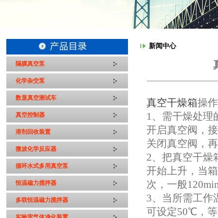
新闻中心
隔膜真空泵
化学杂交泵
数显真空测试车
真空干燥箱
操
1、需干燥处理
真空控制器
开启真空阀，接
溶剂回收装置
关闭真空阀，
微波化学反应器
2、把真空干燥
循环水式多用真空泵
开始上升，当
次，一般120m
恒温磁力搅拌器
3、当所需工作
多联恒温磁力搅拌器
可设定50℃，
实验室气体净化装置