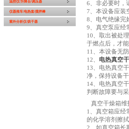
温控仪/升降台/调压器
6、非必要时，
7、本设备应装
仪器推车/电热套/搅拌棒
8、电气绝缘完
紫外分析仪/烘干器
9、真空泵应经
10、取出被处
于燃点后，才
11、本设备无
12、
电热真空
13、电热真空
净，保持设备
14、电热真空
判断故障要与
真空干燥箱维
1、真空箱应经
的化学溶剂擦
2、如真空箱长