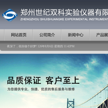
夜深了，祝你做个好梦!
126
年
8
月
6
日
星期四
11
:
42
PM