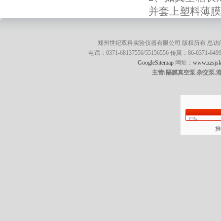
并套上塑料薄
郑州世纪双科实验仪器有限公司 版权所有 总访
电话：0371-68137556/55156556 传真：86-0371
GoogleSitemap
网址：
www.zzsjsk
主营:隔膜真空泵.杂交泵.
推