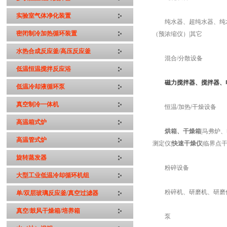
实验室气体净化装置
纯水器、超纯水器、纯水机、
密闭制冷加热循环装置
（预浓缩仪）|其它
水热合成反应釜/高压反应釜
混合/分散设备
低温恒温搅拌反应浴
磁力搅拌器、搅拌器、
低温冷却液循环泵
真空制冷一体机
恒温/加热/干燥设备
高温箱式炉
烘箱、干燥箱
|马弗炉
高温管式炉
测定仪|
快速干燥仪
|临界点干
旋转蒸发器
粉碎设备
大型工业低温冷却循环机组
粉碎机、研磨机、研磨仪
单/双层玻璃反应釜/真空过滤器
真空/鼓风干燥箱/培养箱
泵