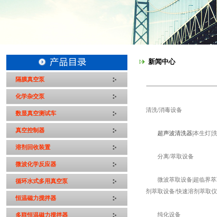
新闻中心
隔膜真空泵
化学杂交泵
清洗/消毒设备
数显真空测试车
真空控制器
超声波清洗器|
本生灯|
溶剂回收装置
分离/萃取设备
微波化学反应器
微波萃取设备|超临界萃取
循环水式多用真空泵
剂萃取设备/快速溶剂萃取仪
恒温磁力搅拌器
纯化设备
多联恒温磁力搅拌器