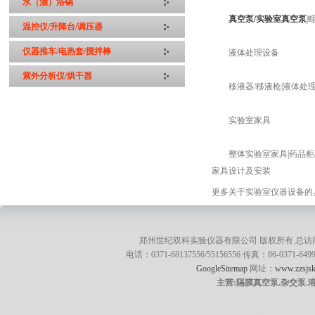
水（油）浴锅
真空泵/实验室真空泵
|
温控仪/升降台/调压器
仪器推车/电热套/搅拌棒
液体处理设备
紫外分析仪/烘干器
移液器/移液枪|液体处理工
实验室家具
整体实验室家具|药品柜/储
家具设计及安装
更多关于实验室仪器设备的具体
郑州世纪双科实验仪器有限公司 版权所有 总访
电话：0371-68137556/55156556 传真：86-0371
GoogleSitemap
网址：
www.zzsjsk
主营:隔膜真空泵.杂交泵.