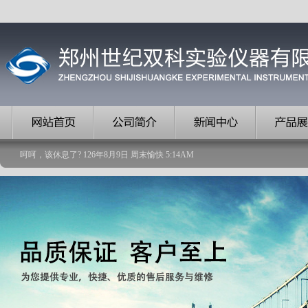
呵呵，该休息了?
126
年
8
月
9
日
周末愉快
5
:
14
AM