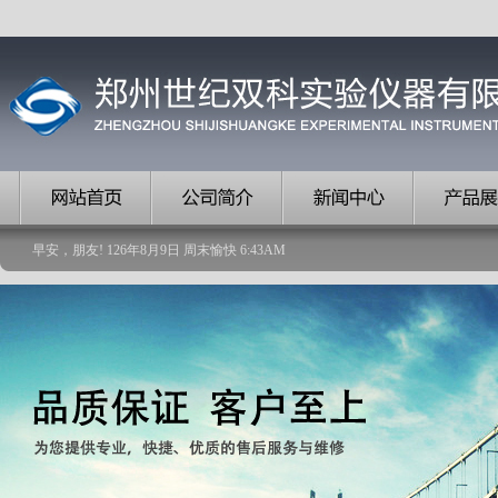
早安，朋友!
126
年
8
月
9
日
周末愉快
6
:
43
AM