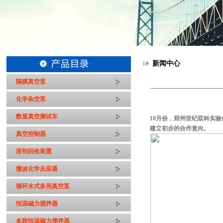
新闻中心
隔膜真空泵
化学杂交泵
数显真空测试车
10
月份，郑州世纪双科实验
建立初步的合作意向。
真空控制器
溶剂回收装置
微波化学反应器
循环水式多用真空泵
恒温磁力搅拌器
多联恒温磁力搅拌器