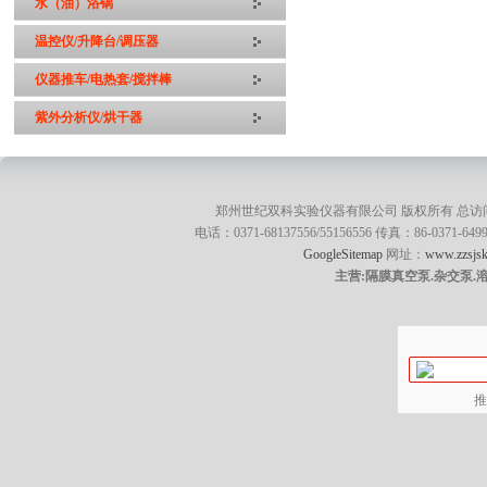
水（油）浴锅
温控仪/升降台/调压器
仪器推车/电热套/搅拌棒
紫外分析仪/烘干器
郑州世纪双科实验仪器有限公司 版权所有 总访
电话：0371-68137556/55156556 传真：86-0371
GoogleSitemap
网址：
www.zzsjsk
主营:隔膜真空泵.杂交泵.
推