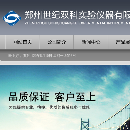
晚上好，朋友!
126
年
8
月
10
日
星期一
8
:
55
PM