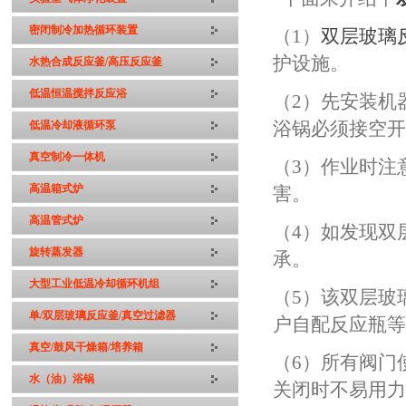
密闭制冷加热循环装置
（1）
双层玻璃
护设施。
水热合成反应釜/高压反应釜
低温恒温搅拌反应浴
（2）先安装机
浴锅必须接空
低温冷却液循环泵
真空制冷一体机
（3）作业时注
高温箱式炉
害。
高温管式炉
（4）如发现双
旋转蒸发器
承。
大型工业低温冷却循环机组
（5）该双层玻
单/双层玻璃反应釜/真空过滤器
户自配反应瓶
真空/鼓风干燥箱/培养箱
（6）所有阀门
水（油）浴锅
关闭时不易用