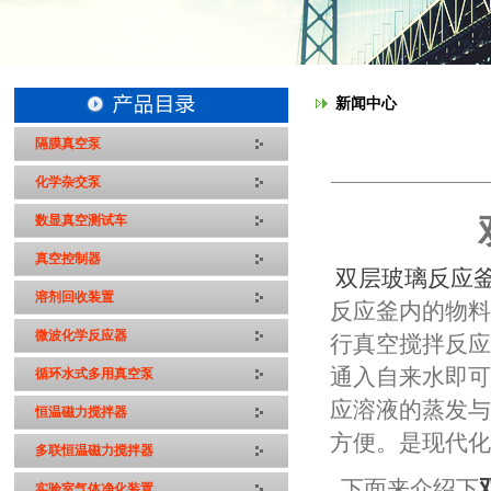
新闻中心
隔膜真空泵
化学杂交泵
数显真空测试车
真空控制器
双层玻璃反应
溶剂回收装置
反应釜内的物
微波化学反应器
行真空搅拌反
通入自来水即
循环水式多用真空泵
应溶液的蒸发
恒温磁力搅拌器
方便。是现代
多联恒温磁力搅拌器
下面来介绍下
实验室气体净化装置