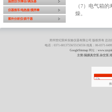
温控仪/升降台/调压器
（7）电气箱的
仪器推车/电热套/搅拌棒
燥。
紫外分析仪/烘干器
郑州世纪双科实验仪器有限公司 版权所有 总访
电话：0371-68137556/55156556 传真：86-0371
GoogleSitemap
网址：
www.zzsjsk
主营:隔膜真空泵.杂交泵.
推