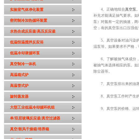
4、正确地组合
真空泵
实验室气体净化装置
补充才能满足抽气要求。如
密闭制冷加热循环装置
泵）对氩有一定的抽速，两
空；有的真空泵出口压强低
水热合成反应釜/高压反应釜
5、真空设备对油污染的
低温恒温搅拌反应浴
温泵等。如果要求不严格，
低温冷却液循环泵
6、了解被抽气体成分，
真空制冷一体机
被抽气体选择相应的泵。如
除尘器等。
高温箱式炉
7、真空泵排出来的油蒸
高温管式炉
8、真空泵工作时产生的
旋转蒸发器
大型工业低温冷却循环机组
9、真空泵的价格、运转
单/双层玻璃反应釜/真空过滤器
真空/鼓风干燥箱/培养箱