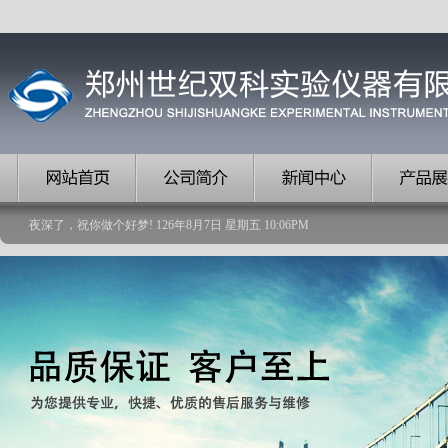
夜深了，祝你做个好梦!
126
年
8
月
7
日
星期五
10
:
06
PM