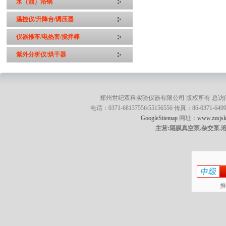
水（油）浴锅
温控仪/升降台/调压器
仪器推车/电热套/搅拌棒
紫外分析仪/烘干器
郑州世纪双科实验仪器有限公司 版权所有 总访
电话：0371-68137556/55156556 传真：86-0371
GoogleSitemap
网址：
www.zzsjsk
主营:隔膜真空泵.杂交泵.
推