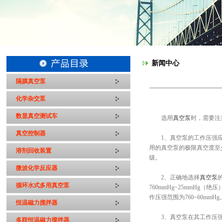
新闻中心
隔膜真空泵
化学杂交泵
数显真空测试车
选用
真空泵
时，需要注
真空控制器
1、真空泵的工作压强应该
用的真空泵的极限真空度至
溶剂回收装置
级。
微波化学反应器
2、正确地选择
真空泵
循环水式多用真空泵
760mmHg~25mmH
作压强范围为760~60mm
恒温磁力搅拌器
3、真空泵在其工作压强
多联恒温磁力搅拌器