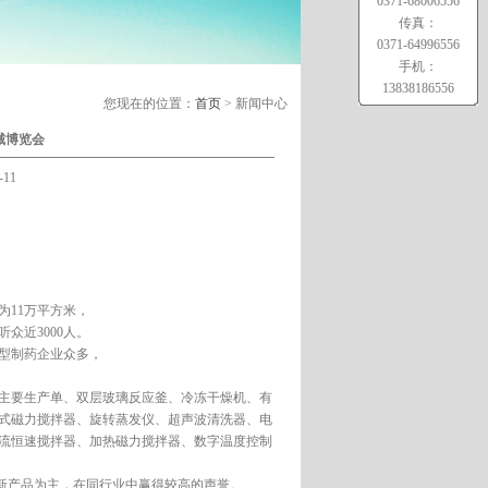
0371-68006556
传真：
0371-64996556
手机：
13838186556
您现在的位置：
首页
> 新闻中心
械博览会
11
为11万平方米，
众近3000人。
大型制药企业众多，
主要生产单、双层玻璃反应釜、冷冻干燥机、有
式磁力搅拌器、旋转蒸发仪、超声波清洗器、电
流恒速搅拌器、加热磁力搅拌器、数字温度控制
新产品为主，在同行业中赢得较高的声誉。