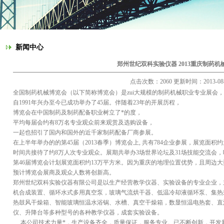
新闻中心
郑州世纪双科实验仪器 2013重庆制药机
点击次数：2060 更新时间：2013-08-
全国制药机械博览会（以下简称博览会）是zui大规模的制药机械职业专业展会，
自1991年兴办至今已成功举办了45届。伴随着23年的开展历程，
博览会在中国制药及制药配备职业树立了*的度，
平均每届会约有8万名专业观众前来观赏及选购设备，
一起也招引了国内和国外的近千家制药配备厂商参展。
在上半年举办的的第45届（2013春季）博览会上, 共有784企业参展，展览面积约
时间共接待了约8万人次专业观众。展期共举办3场世界论坛及31场技能交流会，听
第46届博览会计划展览面积约13万平方米。因为重庆的地理位置优势，且周边
预计博览会展商及观众人数将创新高。
郑州世纪双科实验仪器有限公司是以生产经营教学仪器、实验设备的专业企业，
机合成装置、循环水式多用真空泵，玻璃气流烘干器、低温冷却液循环泵、集热
热鼓风干燥箱、智能玻璃恒温水浴锅、水槽、真空干燥箱，数显恒温电热套、直
仪、升降台等多种型号的各种教学仪器，成套实验设备。
本公司技术力量*，生产设备齐全，质量保证，服务专业。已不断创新，开发