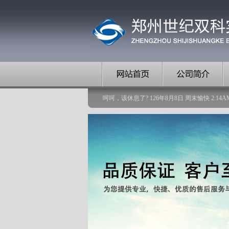
呵呵，该休息了?
126
年
8
月
8
日
周末愉快
2
:
14
A