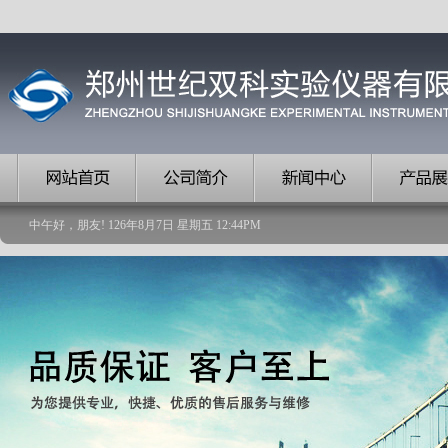
中午好，朋友!
126
年
8
月
7
日
星期五
12
:
44
PM