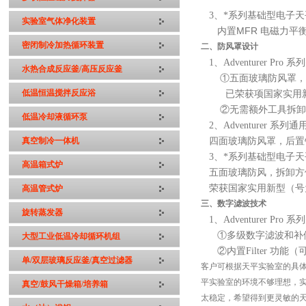
3、
*系列基础型电子天
实验室气体净化装置
内置MFR 电磁力
密闭制冷加热循环装置
二、防风罩设计
1、
Adventurer P
水热合成反应釜/高压反应釜
①五面玻璃防风罩，
低温恒温搅拌反应浴
已荣获项国家实用新型（号
②无需额外工具拆
低温冷却液循环泵
2、
Adventurer 
真空制冷一体机
四面玻璃防风罩，后置
3、
*系列基础型电子天
高温箱式炉
五面玻璃防风，拆卸方
荣获国家实用新型（号为ZL2
高温管式炉
三、
数字滤波技术
旋转蒸发器
1、
Adventurer P
①多级数字滤波和补
大型工业低温冷却循环机组
②内置Filter 
单/双层玻璃反应釜/真空过滤器
客户可根据天平实验室的具体情
平实验室的环境不够理想，实验
真空/鼓风干燥箱/培养箱
太稳定，希望得到更灵敏的天平