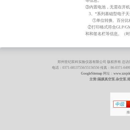
等信息。
③内置电池，无需在开
3、
*系列基础型电子天
①单位转换、百分比
②打印格式符合GLP/
和和签名栏等信息。（
郑州世纪双科实验仪器有限公司 版权所有 总访
电话：0371-68137556/55156556 传真：86-0371
GoogleSitemap
网址：
www.zzsjsk
主营:隔膜真空泵.杂交泵.
推