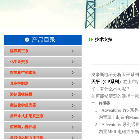
技术支持
隔膜真空泵
化学杂交泵
数显真空测试车
奥豪斯电子
分析
天平系
天平（CP
系列
）
在上市
真空控制器
平，有什么不同呢？
溶剂回收装置
如何能够清楚的选择一
一、
传感器
微波化学反应器
1、
Adventurer P
循环水式多用真空泵
内置瑞士制造的Mon
2、
Adventurer 
恒温磁力搅拌器
内置MFR 电磁力平
多联恒温磁力搅拌器