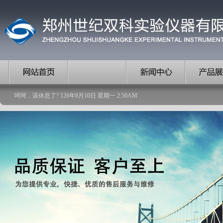
呵呵，该休息了?
126
年
8
月
10
日
星期一
2
:
50
AM