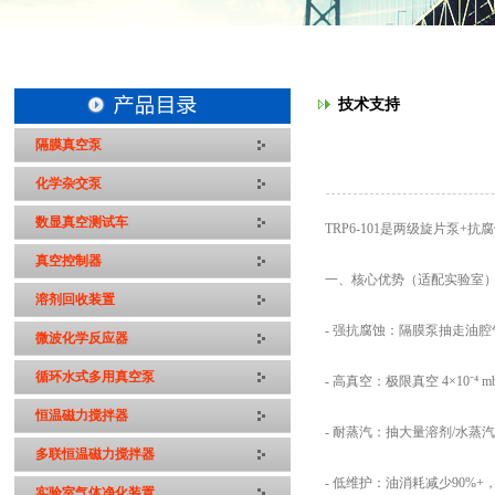
技术支持
隔膜真空泵
化学杂交泵
数显真空测试车
TRP6-101是两级旋片泵
真空控制器
一、核心优势（适配实验室
溶剂回收装置
- 强抗腐蚀：隔膜泵抽走油
微波化学反应器
循环水式多用真空泵
- 高真空：极限真空 4×10⁻⁴
恒温磁力搅拌器
- 耐蒸汽：抽大量溶剂/水蒸
多联恒温磁力搅拌器
- 低维护：油消耗减少90%
实验室气体净化装置