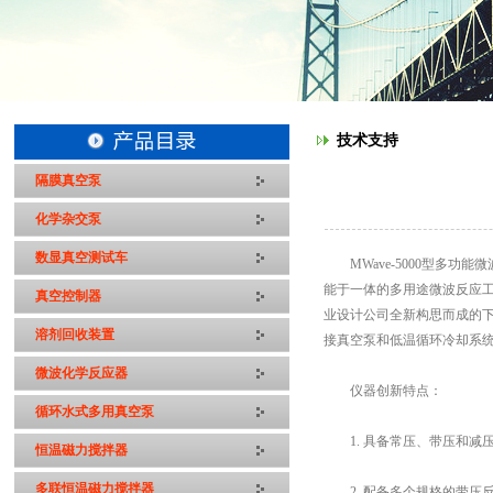
技术支持
隔膜真空泵
化学杂交泵
数显真空测试车
MWave-5000型多功
能于一体的多用途微波反应工
真空控制器
业设计公司全新构思而成的
溶剂回收装置
接真空泵和低温循环冷却系
微波化学反应器
仪器创新特点：
循环水式多用真空泵
1. 具备常压、带压和减
恒温磁力搅拌器
多联恒温磁力搅拌器
2. 配备多个规格的带压反