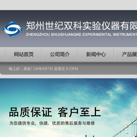
晚上好，朋友!
126
年
8
月
7
日
星期五
9
:
25
PM