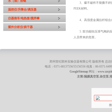
水（油）浴锅
3、爆不破炸不裂撕不碎的
PEEK材料。
温控仪/升降台/调压器
仪器推车/电热套/搅拌棒
4、高强度金属拉杆组合成
紫外分析仪/烘干器
5. 双功能恒压泄气阀的
人员带来的危害。
郑州世纪双科实验仪器有限公司 版权所有 总访
电话：0371-68137556/55156556 传真：86-0371
GoogleSitemap
网址：
www.zzsjsk
主营:隔膜真空泵.杂交泵.
推