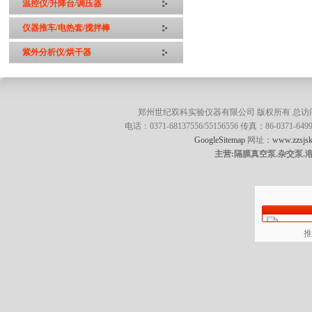
温控仪/升降台/调压器
仪器推车/电热套/搅拌棒
紫外分析仪/烘干器
郑州世纪双科实验仪器有限公司 版权所有 总访
电话：0371-68137556/55156556 传真：86-0371
GoogleSitemap
网址：
www.zzsjsk
主营:隔膜真空泵.杂交泵.
推