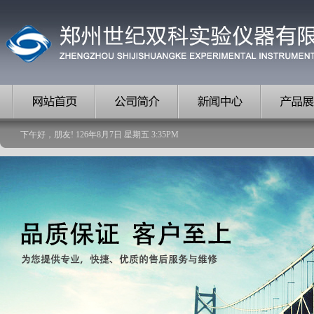
下午好，朋友!
126
年
8
月
7
日
星期五
3
:
35
PM